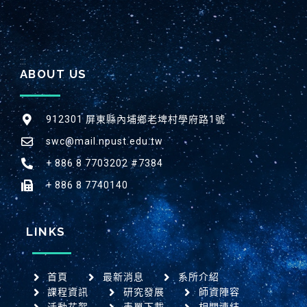
:::
ABOUT US
912301 屏東縣內埔鄉老埤村學府路1號
swc@mail.npust.edu.tw
+ 886 8 7703202 #7384
+ 886 8 7740140
LINKS
首頁
最新消息
系所介紹
課程資訊
研究發展
師資陣容