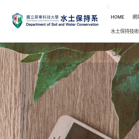
:::
HOME
網
水土保持技術
:::