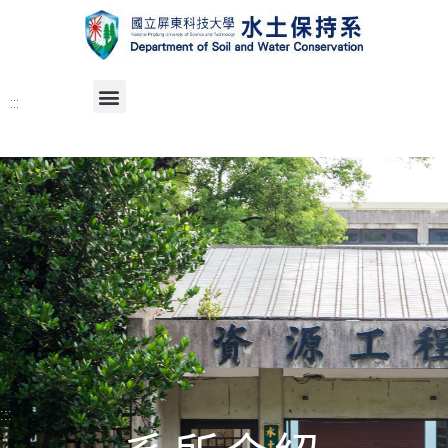
:::
:::